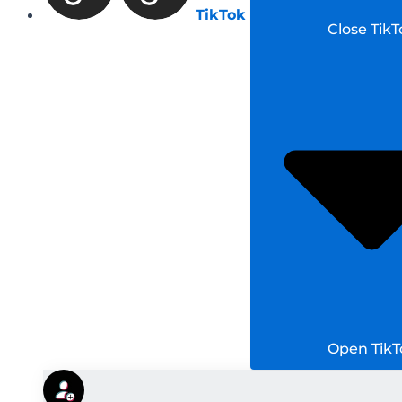
TikTok
Close TikT
Open TikT