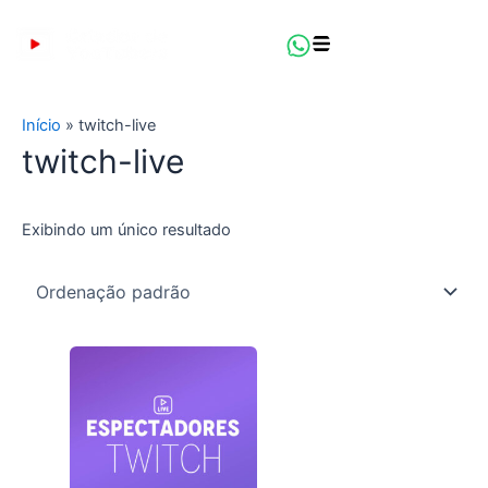
Ir
para
o
conteúdo
Início
»
twitch-live
twitch-live
Exibindo um único resultado
Este
produto
tem
várias
variantes.