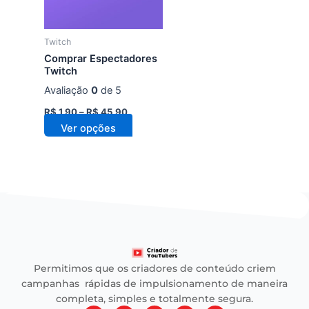
As
opções
podem
Twitch
ser
Comprar Espectadores
escolhidas
Twitch
na
Avaliação
0
de 5
página
R$
1,90
–
R$
45,90
do
Ver opções
produto
Permitimos que os criadores de conteúdo criem
campanhas rápidas de impulsionamento de maneira
completa, simples e totalmente segura.