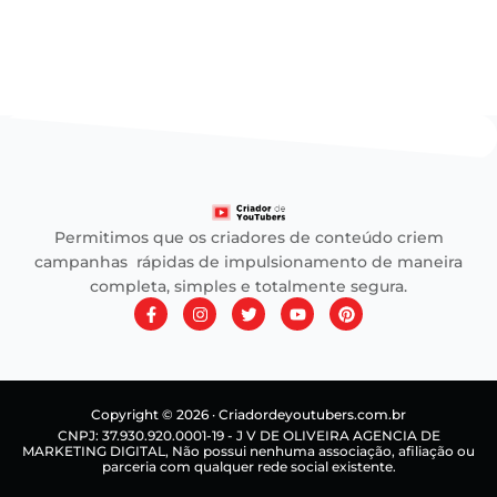
Permitimos que os criadores de conteúdo criem
campanhas rápidas de impulsionamento de maneira
completa, simples e totalmente segura.
F
I
T
Y
P
a
n
w
o
i
c
s
i
u
n
e
t
t
t
t
b
a
t
u
e
o
g
e
b
r
o
r
r
e
e
Copyright © 2026 · Criadordeyoutubers.com.br
k
a
s
CNPJ: 37.930.920.0001-19 - J V DE OLIVEIRA AGENCIA DE
-
m
t
MARKETING DIGITAL, Não possui nenhuma associação, afiliação ou
f
parceria com qualquer rede social existente.