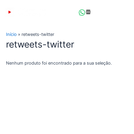
Ir
para
o
conteúdo
Início
»
retweets-twitter
retweets-twitter
Nenhum produto foi encontrado para a sua seleção.