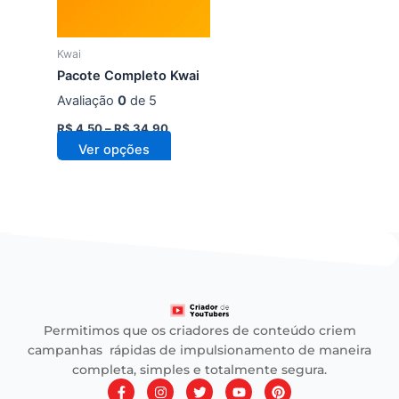
As
opções
podem
Kwai
ser
Pacote Completo Kwai
escolhidas
Avaliação
0
de 5
na
página
R$
4,50
–
R$
34,90
Ver opções
do
produto
Permitimos que os criadores de conteúdo criem
campanhas rápidas de impulsionamento de maneira
completa, simples e totalmente segura.
F
I
T
Y
P
a
n
w
o
i