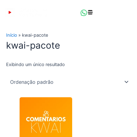
Ir
para
o
conteúdo
Início
»
kwai-pacote
kwai-pacote
Exibindo um único resultado
Este
produto
tem
várias
variantes.